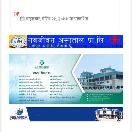
अन्तर्वार्ता
आइतबार, मंसिर २१, २०७७ मा प्रकाशित
अर्थ
खेलकुद
मनोरञ्जन
अन्य