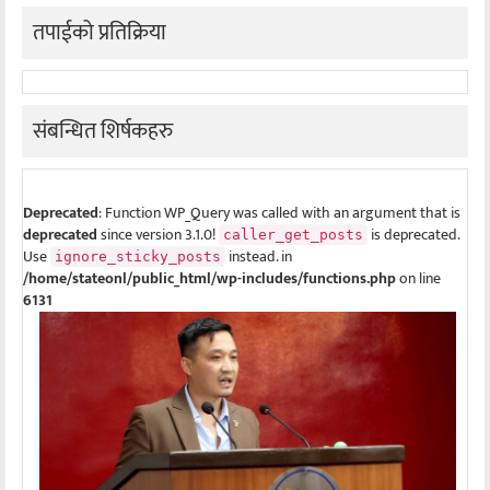
तपाईको प्रतिक्रिया
संबन्धित शिर्षकहरु
Deprecated
: Function WP_Query was called with an argument that is
deprecated
since version 3.1.0!
is deprecated.
caller_get_posts
Use
instead. in
ignore_sticky_posts
/home/stateonl/public_html/wp-includes/functions.php
on line
6131