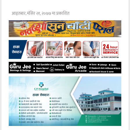
आइतबार, मंसिर २१, २०७७ मा प्रकाशित