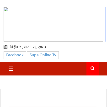
बिहीबार , साउन २१, २०८३
Facebook
Supa Online Tv
प्रमुख
समाचार
☰
सुदुर
राजनीति
समाचार
अन्तराष्ट्रिय