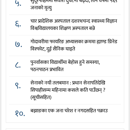
५.
सुदूरपश्चिममा सवारी दुर्घटना बढ्दो, तीन वर्षमा ५६९
जनाको मृत्यु
६.
चार प्रादेशिक अस्पताल दशरथचन्द स्वास्थ्य विज्ञान
विश्वविद्यालयका शिक्षण अस्पताल बन्ने
७.
गोदावरीमा फायरिङ अभ्यासका क्रममा ह्याण्ड ग्रिनेड
विस्फोट, दुई सैनिक घाइते
८.
पुनर्वासका विद्यार्थीमा बेहोस हुने समस्या,
पठनपाठन प्रभावित
९.
सेनाको नयाँ तलबमान : प्रधान सेनापतिदेखि
सिपाहीसम्म महिनामा कसले कति पाउँछन् ?
(सूचीसहित)
१०.
बझाङका एक जना चरेश र नगदसहित पक्राउ