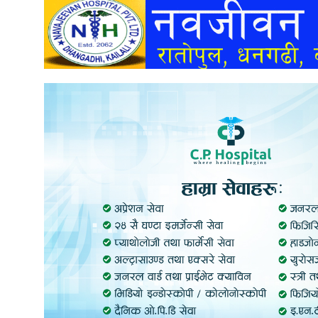
अन्तर्वार्ता
अर्थ
खेलकुद
मनोरञ्जन
अन्य