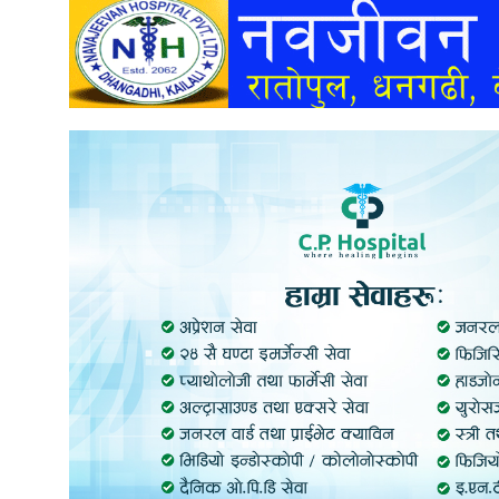
अन्तर्वार्ता
अर्थ
खेलकुद
मनोरञ्जन
अन्य