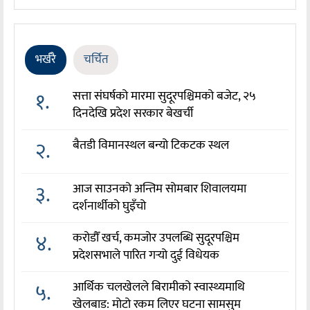
भर्खरै
चर्चित
१.
सत्ता संघर्षको मारमा सुदूरपश्चिमको बजेट, २५
दिनदेखि प्रदेश सरकार बेखर्ची
२.
बैतडी विमानस्थल बन्यो टिकटक स्थल
३.
आज साउनको अन्तिम सोमबार शिवालयमा
दर्शनार्थीको घुइँचो
४.
करोडौँ खर्च, कमजोर उपलब्धि सुदूरपश्चिम
प्रदेशसभाले पारित गर्‍यो दुई विधेयक
५.
आर्थिक चलखेलले बिरामीको स्वास्थ्यमाथि
खेलबाड: मोटो रकम लिएर घटना सामसुम