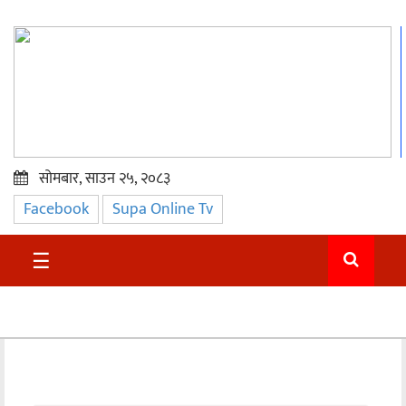
सोमबार, साउन २५, २०८३
Facebook
Supa Online Tv
प्रमुख
समाचार
☰
सुदुर
राजनीति
समाचार
अन्तराष्ट्रिय