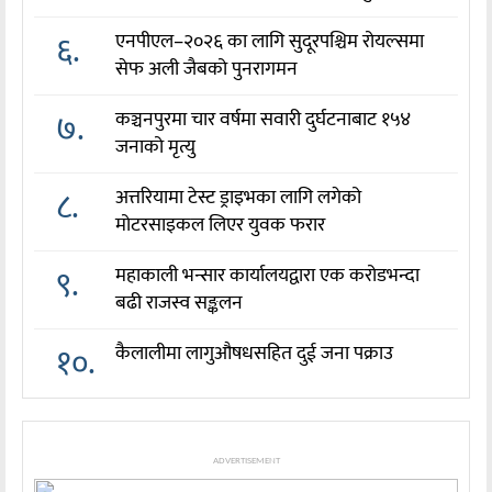
६.
एनपीएल–२०२६ का लागि सुदूरपश्चिम रोयल्समा
सेफ अली जैबको पुनरागमन
७.
कञ्चनपुरमा चार वर्षमा सवारी दुर्घटनाबाट १५४
जनाको मृत्यु
८.
अत्तरियामा टेस्ट ड्राइभका लागि लगेको
मोटरसाइकल लिएर युवक फरार
९.
महाकाली भन्सार कार्यालयद्वारा एक करोडभन्दा
बढी राजस्व सङ्कलन
१०.
कैलालीमा लागुऔषधसहित दुई जना पक्राउ
ADVERTISEMENT