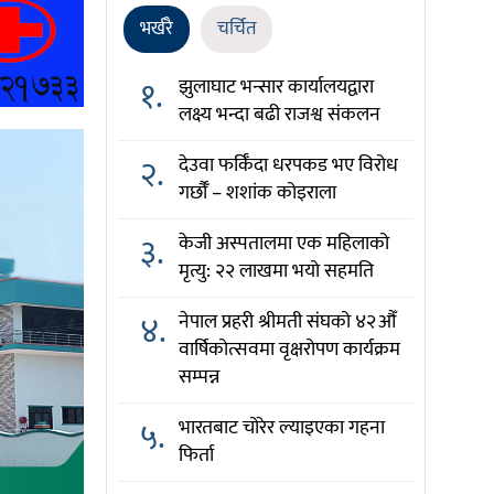
भर्खरै
चर्चित
१.
झुलाघाट भन्सार कार्यालयद्वारा
लक्ष्य भन्दा बढी राजश्व संकलन
२.
देउवा फर्किँदा धरपकड भए विरोध
गर्छौँं – शशांक कोइराला
३.
केजी अस्पतालमा एक महिलाको
मृत्यु: २२ लाखमा भयो सहमति
४.
नेपाल प्रहरी श्रीमती संघको ४२औँ
वार्षिकोत्सवमा वृक्षरोपण कार्यक्रम
सम्पन्न
५.
भारतबाट चोरेर ल्याइएका गहना
फिर्ता