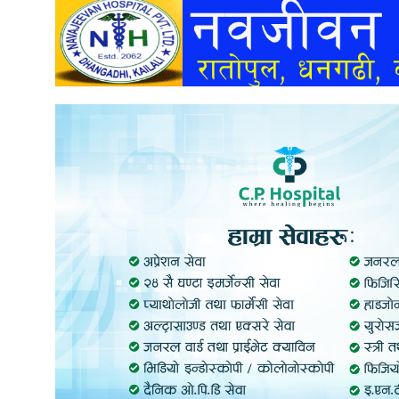
अन्तर्वार्ता
अर्थ
खेलकुद
मनोरञ्जन
अन्य