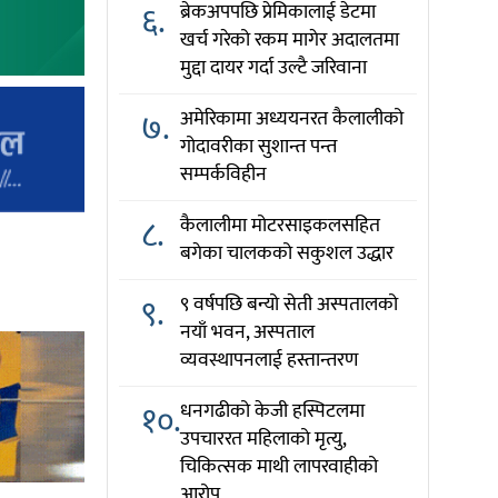
६.
ब्रेकअपपछि प्रेमिकालाई डेटमा
खर्च गरेको रकम मागेर अदालतमा
मुद्दा दायर गर्दा उल्टै जरिवाना
७.
अमेरिकामा अध्ययनरत कैलालीको
गोदावरीका सुशान्त पन्त
सम्पर्कविहीन
८.
कैलालीमा मोटरसाइकलसहित
बगेका चालकको सकुशल उद्धार
९.
९ वर्षपछि बन्यो सेती अस्पतालको
नयाँ भवन, अस्पताल
व्यवस्थापनलाई हस्तान्तरण
१०.
धनगढीको केजी हस्पिटलमा
उपचाररत महिलाको मृत्यु,
चिकित्सक माथी लापरवाहीको
आरोप