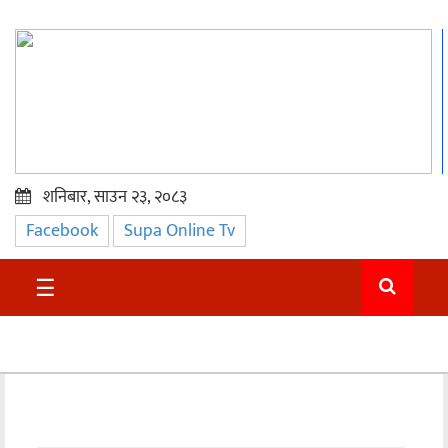
शनिबार, साउन २३, २०८३
Facebook
Supa Online Tv
प्रमुख
समाचार
☰
सुदुर
राजनीति
समाचार
अन्तराष्ट्रिय