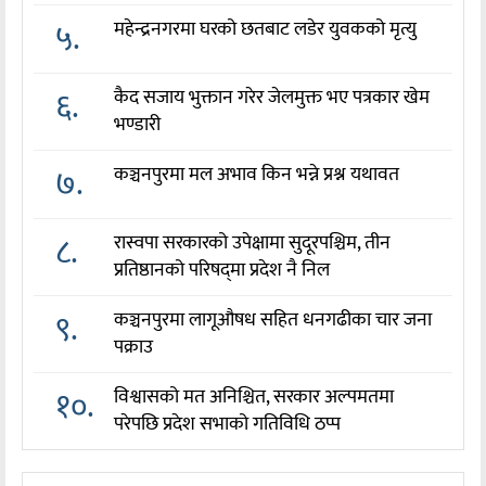
५.
महेन्द्रनगरमा घरको छतबाट लडेर युवकको मृत्यु
६.
कैद सजाय भुक्तान गरेर जेलमुक्त भए पत्रकार खेम
भण्डारी
७.
कञ्चनपुरमा मल अभाव किन भन्ने प्रश्न यथावत
८.
रास्वपा सरकारको उपेक्षामा सुदूरपश्चिम, तीन
प्रतिष्ठानको परिषद्‌मा प्रदेश नै निल
९.
कञ्चनपुरमा लागूऔषध सहित धनगढीका चार जना
पक्राउ
१०.
विश्वासको मत अनिश्चित, सरकार अल्पमतमा
परेपछि प्रदेश सभाको गतिविधि ठप्प