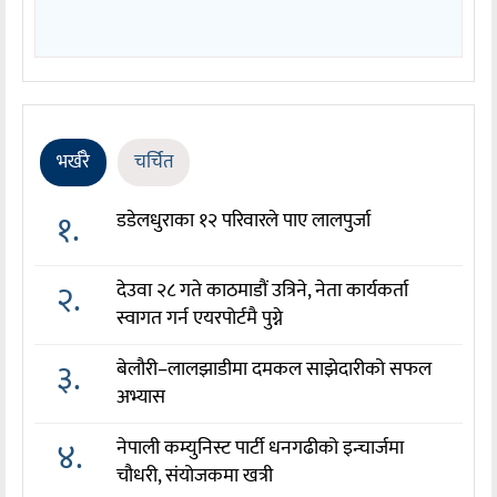
भर्खरै
चर्चित
१.
डडेलधुराका १२ परिवारले पाए लालपुर्जा
२.
देउवा २८ गते काठमाडौं उत्रिने, नेता कार्यकर्ता
स्वागत गर्न एयरपोर्टमै पुग्ने
३.
बेलौरी–लालझाडीमा दमकल साझेदारीको सफल
अभ्यास
४.
नेपाली कम्युनिस्ट पार्टी धनगढीको इन्चार्जमा
चौधरी, संयोजकमा खत्री