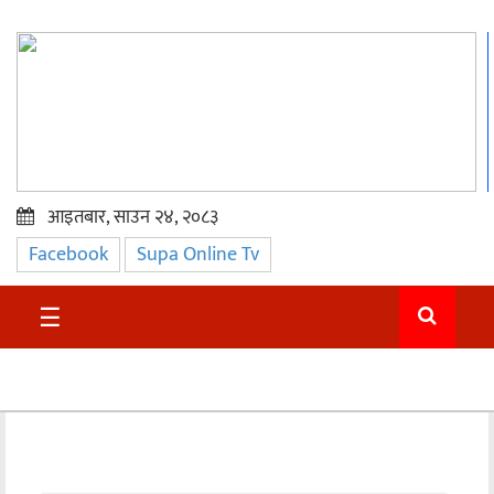
आइतबार, साउन २४, २०८३
Facebook
Supa Online Tv
प्रमुख
समाचार
☰
सुदुर
राजनीति
समाचार
अन्तराष्ट्रिय