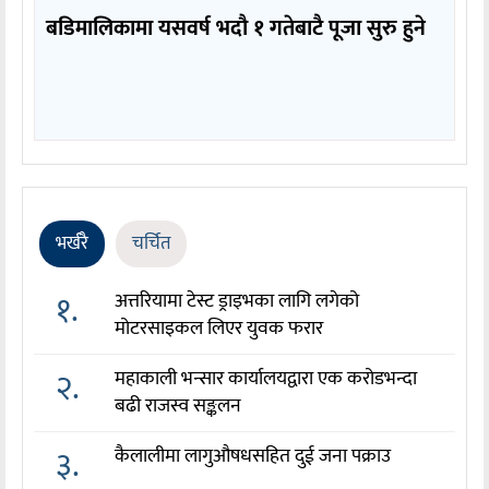
बडिमालिकामा यसवर्ष भदौ १ गतेबाटै पूजा सुरु हुने
भर्खरै
चर्चित
१.
अत्तरियामा टेस्ट ड्राइभका लागि लगेको
मोटरसाइकल लिएर युवक फरार
२.
महाकाली भन्सार कार्यालयद्वारा एक करोडभन्दा
बढी राजस्व सङ्कलन
३.
कैलालीमा लागुऔषधसहित दुई जना पक्राउ