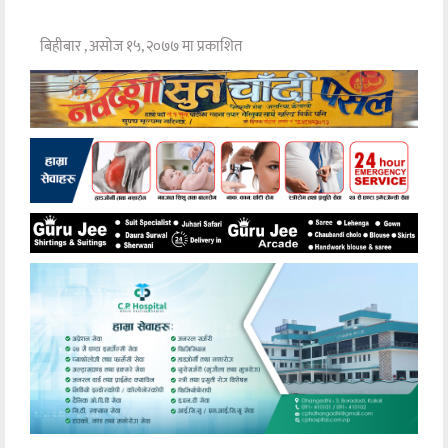
बिहीबार , असोज १५, २०७७ मा प्रकाशित