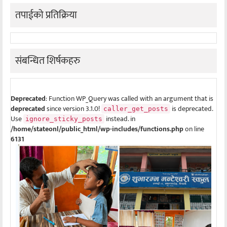
तपाईको प्रतिक्रिया
संबन्धित शिर्षकहरु
Deprecated
: Function WP_Query was called with an argument that is
deprecated
since version 3.1.0!
is deprecated.
caller_get_posts
Use
instead. in
ignore_sticky_posts
/home/stateonl/public_html/wp-includes/functions.php
on line
6131