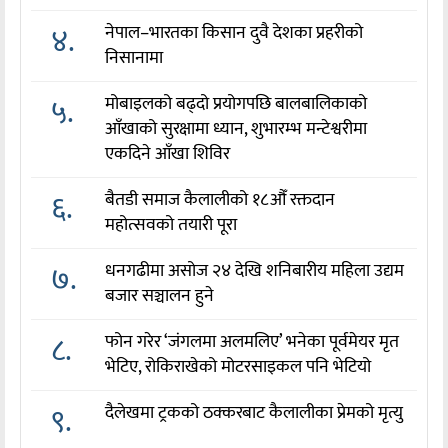
४.
नेपाल–भारतका किसान दुवै देशका प्रहरीको
निसानामा
५.
मोबाइलको बढ्दो प्रयोगपछि बालबालिकाको
आँखाको सुरक्षामा ध्यान, शुभारम्भ मन्टेश्वरीमा
एकदिने आँखा शिविर
६.
बैतडी समाज कैलालीको १८औँ रक्तदान
महोत्सवको तयारी पूरा
७.
धनगढीमा असोज २४ देखि शनिबारीय महिला उद्यम
बजार सञ्चालन हुने
८.
फोन गरेर ‘जंगलमा अलमलिए’ भनेका पूर्वमेयर मृत
भेटिए, रोकिराखेको मोटरसाइकल पनि भेटियो
९.
दैलेखमा ट्रकको ठक्करबाट कैलालीका प्रेमको मृत्यु