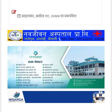
अन्तर्वार्ता
आइतबार, असोज ११, २०७७ मा प्रकाशित
अर्थ
खेलकुद
मनोरञ्जन
अन्य