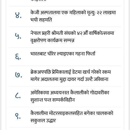
४.
केजी अस्पतालमा एक महिलाको मृत्यु: २२ लाखमा
भयो सहमति
५.
नेपाल प्रहरी श्रीमती संघको ४२औँ वार्षिकोत्सवमा
वृक्षरोपण कार्यक्रम सम्पन्न
६.
भारतबाट चोरेर ल्याइएका गहना फिर्ता
७.
ब्रेकअपपछि प्रेमिकालाई डेटमा खर्च गरेको रकम
मागेर अदालतमा मुद्दा दायर गर्दा उल्टै जरिवाना
८.
अमेरिकामा अध्ययनरत कैलालीको गोदावरीका
सुशान्त पन्त सम्पर्कविहीन
९.
कैलालीमा मोटरसाइकलसहित बगेका चालकको
सकुशल उद्धार