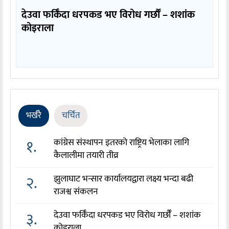
देउवा फर्किँदा धरपकड भए विरोध गर्छौँं – शशांक
कोइराला
भर्खरै
चर्चित
१.
कांग्रेस संस्थापन इतरको राष्ट्रिय भेलाका लागि
कैलालीमा तयारी तीव्र
२.
झुलाघाट भन्सार कार्यालयद्वारा लक्ष्य भन्दा बढी
राजश्व संकलन
३.
देउवा फर्किँदा धरपकड भए विरोध गर्छौँं – शशांक
कोइराला