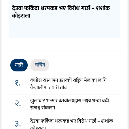
देउवा फर्किँदा धरपकड भए विरोध गर्छौँं – शशांक
कोइराला
भर्खरै
चर्चित
१.
कांग्रेस संस्थापन इतरको राष्ट्रिय भेलाका लागि
कैलालीमा तयारी तीव्र
२.
झुलाघाट भन्सार कार्यालयद्वारा लक्ष्य भन्दा बढी
राजश्व संकलन
३.
देउवा फर्किँदा धरपकड भए विरोध गर्छौँं – शशांक
कोइराला