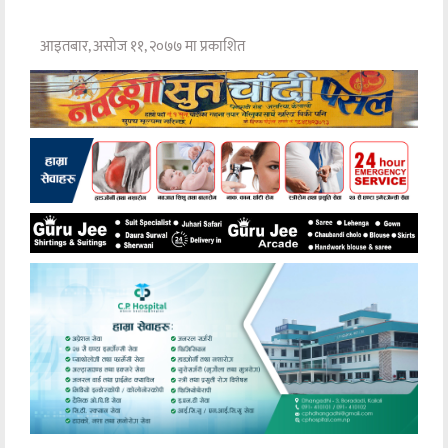
आइतबार, असोज ११, २०७७ मा प्रकाशित