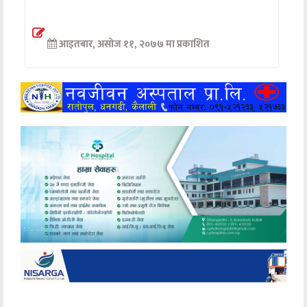
अन्तर्वार्ता
आइतबार, असोज ११, २०७७ मा प्रकाशित
अर्थ
खेलकुद
मनोरञ्जन
अन्य