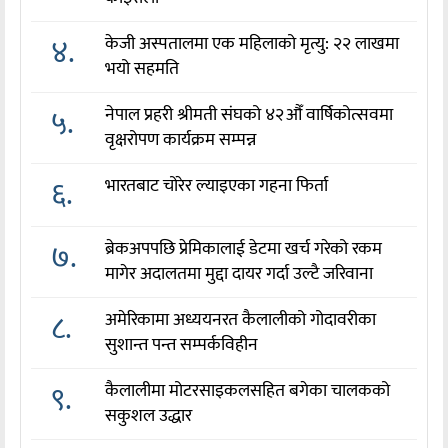
४.
केजी अस्पतालमा एक महिलाको मृत्यु: २२ लाखमा
भयो सहमति
५.
नेपाल प्रहरी श्रीमती संघको ४२औँ वार्षिकोत्सवमा
वृक्षरोपण कार्यक्रम सम्पन्न
६.
भारतबाट चोरेर ल्याइएका गहना फिर्ता
७.
ब्रेकअपपछि प्रेमिकालाई डेटमा खर्च गरेको रकम
मागेर अदालतमा मुद्दा दायर गर्दा उल्टै जरिवाना
८.
अमेरिकामा अध्ययनरत कैलालीको गोदावरीका
सुशान्त पन्त सम्पर्कविहीन
९.
कैलालीमा मोटरसाइकलसहित बगेका चालकको
सकुशल उद्धार