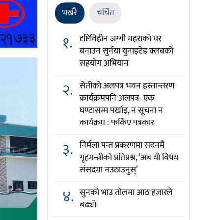
भर्खरै
चर्चित
१.
दृष्टिविहीन जग्गी महराको घर
बनाउन सुर्नया युनाइटेड क्लबको
सहयोग अभियान
२.
सेतीको अलपत्र भवन हस्तान्तरण
कार्यक्रमपनि अलपत्र- एक
घण्टासम्म पर्खाइ, न सूचना न
कार्यक्रम : फर्किए पत्रकार
३.
निर्मला पन्त प्रकरणमा सदनमै
गृहमन्त्रीको प्रतिप्रश्न, ‘अब यो विषय
संसदमा नउठाउनुस्’
४.
सुनको भाउ तोलमा आठ हजारले
बढ्यो