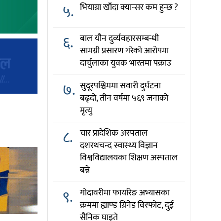
५.
भियाग्रा खाँदा क्यान्सर कम हुन्छ ?
६.
बाल यौन दुर्व्यवहारसम्बन्धी
सामग्री प्रसारण गरेको आरोपमा
दार्चुलाका युवक भारतमा पक्राउ
७.
सुदूरपश्चिममा सवारी दुर्घटना
बढ्दो, तीन वर्षमा ५६९ जनाको
मृत्यु
८.
चार प्रादेशिक अस्पताल
दशरथचन्द स्वास्थ्य विज्ञान
विश्वविद्यालयका शिक्षण अस्पताल
बन्ने
९.
गोदावरीमा फायरिङ अभ्यासका
क्रममा ह्याण्ड ग्रिनेड विस्फोट, दुई
सैनिक घाइते