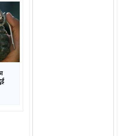
का
दुई