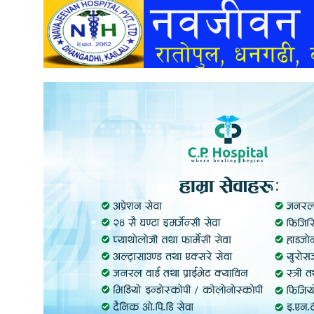
अन्तर्वार्ता
अर्थ
खेलकुद
मनोरञ्जन
अन्य