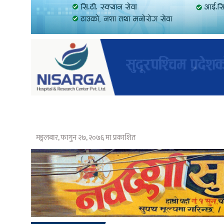
मङ्गलबार, फागुन २७, २०७६ मा प्रकाशित