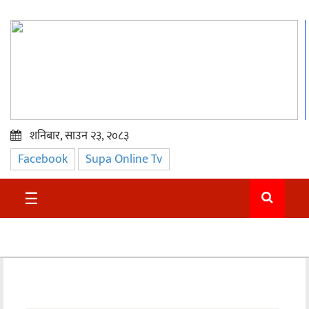
शनिबार, साउन २३, २०८३
Facebook
Supa Online Tv
प्रमुख
समाचार
☰
सुदुर
राजनीति
समाचार
अन्तराष्ट्रिय