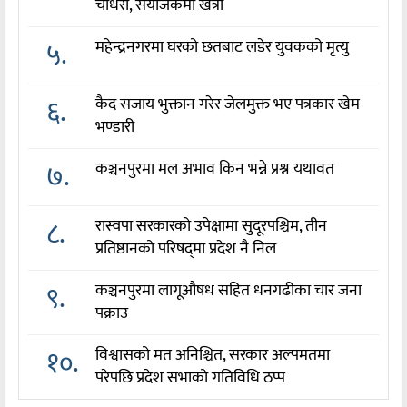
चौधरी, संयोजकमा खत्री
५.
महेन्द्रनगरमा घरको छतबाट लडेर युवकको मृत्यु
६.
कैद सजाय भुक्तान गरेर जेलमुक्त भए पत्रकार खेम
भण्डारी
७.
कञ्चनपुरमा मल अभाव किन भन्ने प्रश्न यथावत
८.
रास्वपा सरकारको उपेक्षामा सुदूरपश्चिम, तीन
प्रतिष्ठानको परिषद्‌मा प्रदेश नै निल
९.
कञ्चनपुरमा लागूऔषध सहित धनगढीका चार जना
पक्राउ
१०.
विश्वासको मत अनिश्चित, सरकार अल्पमतमा
परेपछि प्रदेश सभाको गतिविधि ठप्प