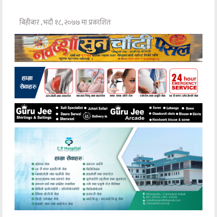
बिहीबार , भदौ १८, २०७७ मा प्रकाशित