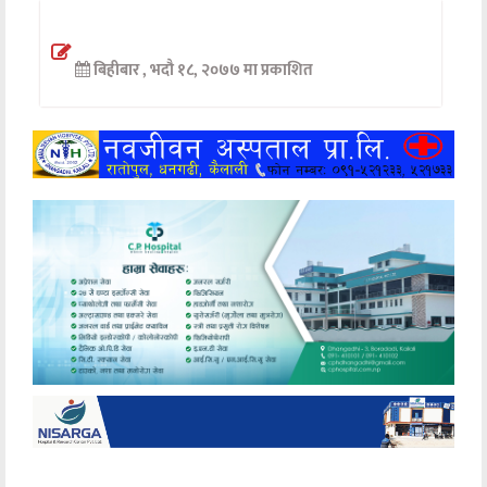
अन्तर्वार्ता
बिहीबार , भदौ १८, २०७७ मा प्रकाशित
अर्थ
खेलकुद
मनोरञ्जन
अन्य