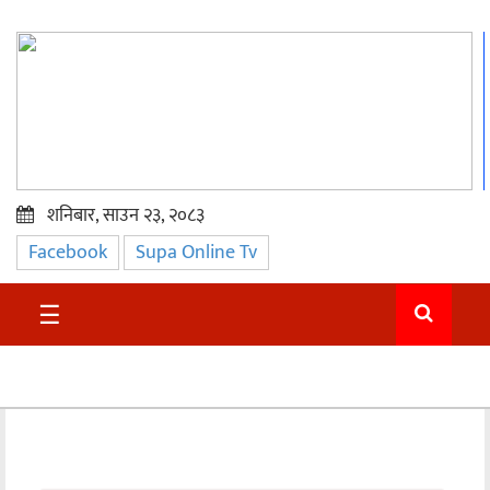
शनिबार, साउन २३, २०८३
Facebook
Supa Online Tv
प्रमुख
समाचार
☰
सुदुर
राजनीति
समाचार
अन्तराष्ट्रिय