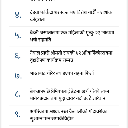
४.
देउवा फर्किँदा धरपकड भए विरोध गर्छौँं – शशांक
कोइराला
५.
केजी अस्पतालमा एक महिलाको मृत्यु: २२ लाखमा
भयो सहमति
६.
नेपाल प्रहरी श्रीमती संघको ४२औँ वार्षिकोत्सवमा
वृक्षरोपण कार्यक्रम सम्पन्न
७.
भारतबाट चोरेर ल्याइएका गहना फिर्ता
८.
ब्रेकअपपछि प्रेमिकालाई डेटमा खर्च गरेको रकम
मागेर अदालतमा मुद्दा दायर गर्दा उल्टै जरिवाना
९.
अमेरिकामा अध्ययनरत कैलालीको गोदावरीका
सुशान्त पन्त सम्पर्कविहीन