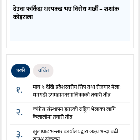
देउवा फर्किँदा धरपकड भए विरोध गर्छौँं – शशांक
कोइराला
भर्खरै
चर्चित
१.
माघ ५ देखि प्रदेशस्तरीय सिप तथा रोजगार मेला:
धनगढी उपमहानगरपालिकाको तयारी तीव्र
२.
कांग्रेस संस्थापन इतरको राष्ट्रिय भेलाका लागि
कैलालीमा तयारी तीव्र
३.
झुलाघाट भन्सार कार्यालयद्वारा लक्ष्य भन्दा बढी
राजश्व संकलन