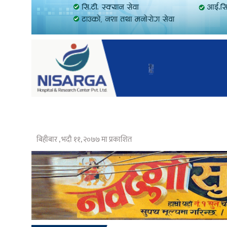
बिहीबार , भदौ ११, २०७७ मा प्रकाशित