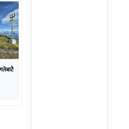
तेबाटै