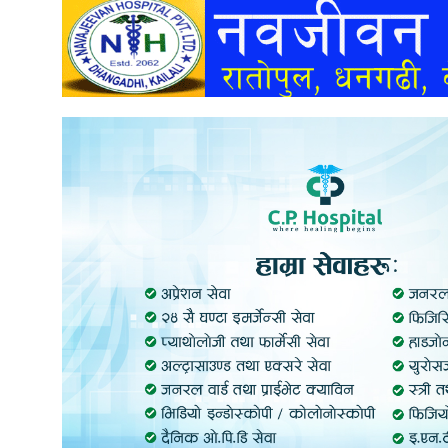
अन्तर्वार्ता
अर्थ
खेलकुद
मनोरञ्जन
अन्य