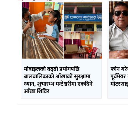
मोबाइलको बढ्दो प्रयोगपछि
फोन गरे
बालबालिकाको आँखाको सुरक्षामा
पूर्वमेय
ध्यान, शुभारम्भ मन्टेश्वरीमा एकदिने
मोटरसाइ
आँखा शिविर