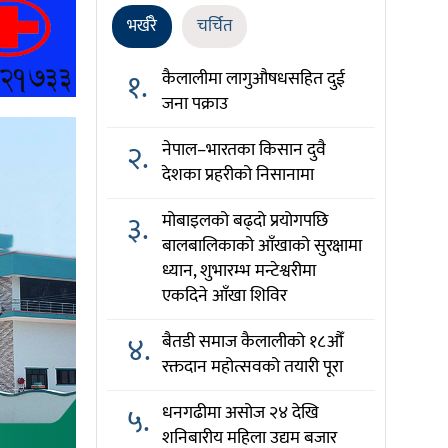
भर्खरै
चर्चित
१.
कैलालीमा लागुऔषधसहित दुई
जना पक्राउ
२.
नेपाल–भारतका किसान दुवै
देशका प्रहरीको निसानामा
३.
मोबाइलको बढ्दो प्रयोगपछि
बालबालिकाको आँखाको सुरक्षामा
ध्यान, शुभारम्भ मन्टेश्वरीमा
एकदिने आँखा शिविर
४.
बैतडी समाज कैलालीको १८औँ
रक्तदान महोत्सवको तयारी पूरा
५.
धनगढीमा असोज २४ देखि
शनिबारीय महिला उद्यम बजार