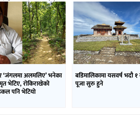
र ‘जंगलमा अलमलिए’ भनेका
बडिमालिकामा यसवर्ष भदौ १ ग
र मृत भेटिए, रोकिराखेको
पूजा सुरु हुने
कल पनि भेटियो