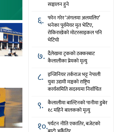
सञ्चालन हुने
६.
फोन गरेर ‘जंगलमा अलमलिए’
भनेका पूर्वमेयर मृत भेटिए,
रोकिराखेको मोटरसाइकल पनि
भेटियो
७.
दैलेखमा ट्रकको ठक्करबाट
कैलालीका प्रेमको मृत्यु
८.
इन्जिनियर तर्कराज भट्ट नेपाली
युवा उद्यमी मञ्चको राष्ट्रिय
कार्यसमिति सदस्यमा निर्वाचित
९.
कैलालीमा बाल्टिनको पानीमा डुबेर
१८ महिने बालकको मृत्यु
१०.
पर्यटन नीति एकातिर, बजेटको
बाटो अर्कैतिर