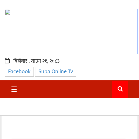
बिहीबार , साउन २१, २०८३
Facebook
Supa Online Tv
प्रमुख
समाचार
☰
सुदुर
राजनीति
समाचार
अन्तराष्ट्रिय