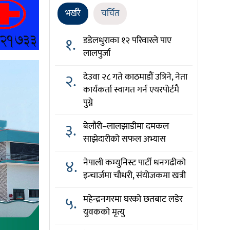
भर्खरै
चर्चित
१.
डडेलधुराका १२ परिवारले पाए
लालपुर्जा
२.
देउवा २८ गते काठमाडौं उत्रिने, नेता
कार्यकर्ता स्वागत गर्न एयरपोर्टमै
पुग्ने
३.
बेलौरी–लालझाडीमा दमकल
साझेदारीको सफल अभ्यास
४.
नेपाली कम्युनिस्ट पार्टी धनगढीको
इन्चार्जमा चौधरी, संयोजकमा खत्री
५.
महेन्द्रनगरमा घरको छतबाट लडेर
युवकको मृत्यु