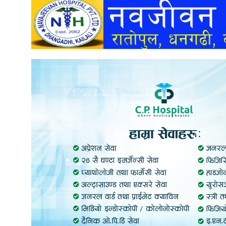
अन्तर्वार्ता
अर्थ
खेलकुद
मनोरञ्जन
अन्य