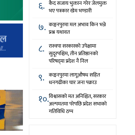
६.
कैद सजाय भुक्तान गरेर जेलमुक्त
भए पत्रकार खेम भण्डारी
७.
कञ्चनपुरमा मल अभाव किन भन्ने
प्रश्न यथावत
८.
रास्वपा सरकारको उपेक्षामा
सुदूरपश्चिम, तीन प्रतिष्ठानको
परिषद्‌मा प्रदेश नै निल
९.
कञ्चनपुरमा लागूऔषध सहित
धनगढीका चार जना पक्राउ
१०.
विश्वासको मत अनिश्चित, सरकार
अल्पमतमा परेपछि प्रदेश सभाको
गतिविधि ठप्प