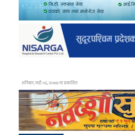
शनिबार, भदौ ०६, २०७७ मा प्रकाशित