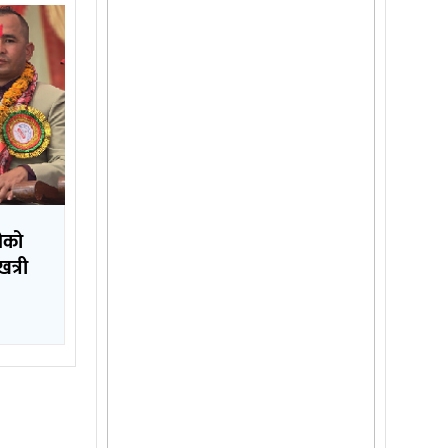
ढीको
त्री