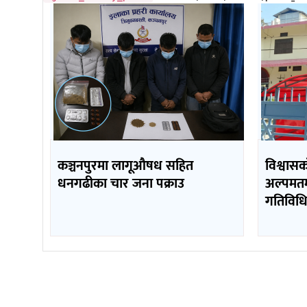
कञ्चनपुरमा लागूऔषध सहित
विश्वास
धनगढीका चार जना पक्राउ
अल्पमतम
गतिविधि