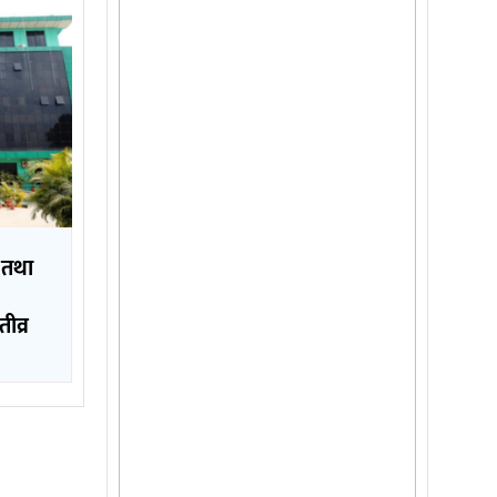
 तथा
ीव्र