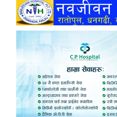
अन्तर्वार्ता
अर्थ
खेलकुद
मनोरञ्जन
अन्य