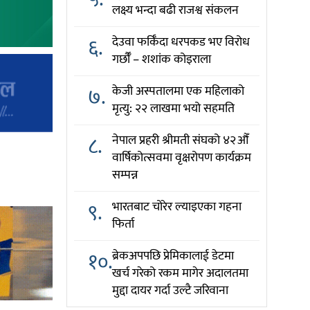
लक्ष्य भन्दा बढी राजश्व संकलन
६.
देउवा फर्किँदा धरपकड भए विरोध
गर्छौँं – शशांक कोइराला
७.
केजी अस्पतालमा एक महिलाको
मृत्यु: २२ लाखमा भयो सहमति
८.
नेपाल प्रहरी श्रीमती संघको ४२औँ
वार्षिकोत्सवमा वृक्षरोपण कार्यक्रम
सम्पन्न
९.
भारतबाट चोरेर ल्याइएका गहना
फिर्ता
१०.
ब्रेकअपपछि प्रेमिकालाई डेटमा
खर्च गरेको रकम मागेर अदालतमा
मुद्दा दायर गर्दा उल्टै जरिवाना