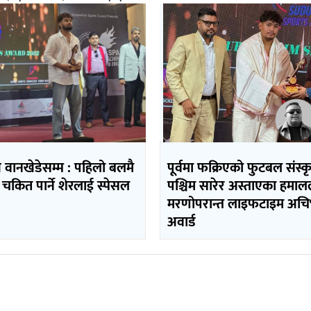
ि वानखेडेसम्म : पहिलो बलमै
पूर्वमा फक्रिएको फुटबल संस्
 चकित पार्ने शेरलाई स्पेसल
पश्चिम सारेर अस्ताएका हमा
मरणोपरान्त लाइफटाइम अचिभ
अवार्ड