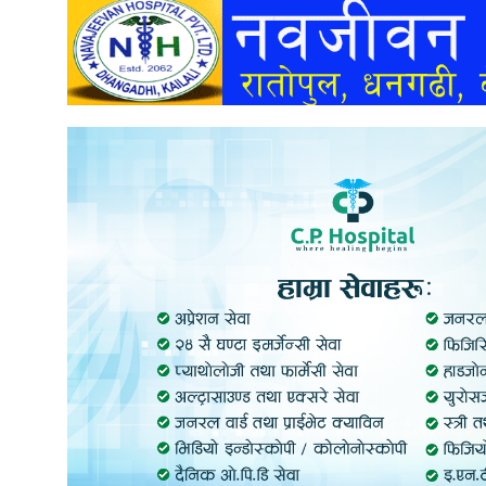
अन्तर्वार्ता
अर्थ
खेलकुद
मनोरञ्जन
अन्य