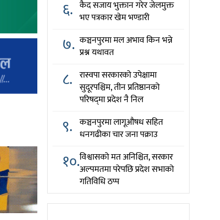
६.
कैद सजाय भुक्तान गरेर जेलमुक्त
भए पत्रकार खेम भण्डारी
७.
कञ्चनपुरमा मल अभाव किन भन्ने
प्रश्न यथावत
८.
रास्वपा सरकारको उपेक्षामा
सुदूरपश्चिम, तीन प्रतिष्ठानको
परिषद्‌मा प्रदेश नै निल
९.
कञ्चनपुरमा लागूऔषध सहित
धनगढीका चार जना पक्राउ
१०.
विश्वासको मत अनिश्चित, सरकार
अल्पमतमा परेपछि प्रदेश सभाको
गतिविधि ठप्प