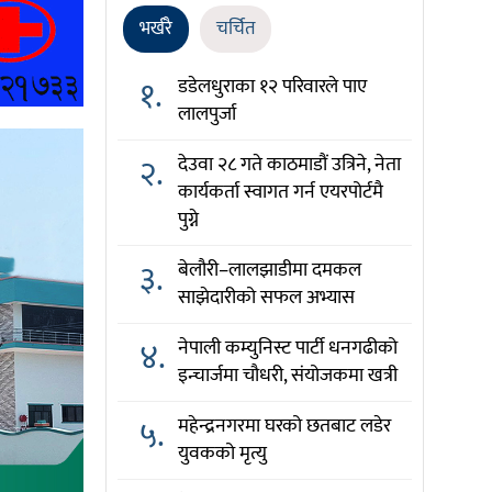
भर्खरै
चर्चित
१.
डडेलधुराका १२ परिवारले पाए
लालपुर्जा
२.
देउवा २८ गते काठमाडौं उत्रिने, नेता
कार्यकर्ता स्वागत गर्न एयरपोर्टमै
पुग्ने
३.
बेलौरी–लालझाडीमा दमकल
साझेदारीको सफल अभ्यास
४.
नेपाली कम्युनिस्ट पार्टी धनगढीको
इन्चार्जमा चौधरी, संयोजकमा खत्री
५.
महेन्द्रनगरमा घरको छतबाट लडेर
युवकको मृत्यु