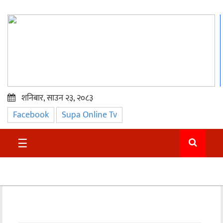
शनिबार, साउन २३, २०८३
Facebook
Supa Online Tv
प्रमुख
समाचार
☰
सुदुर
राजनीति
समाचार
अन्तराष्ट्रिय