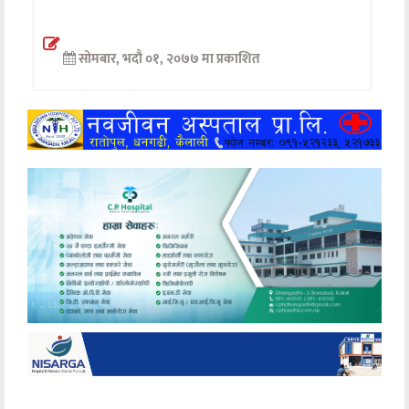
अन्तर्वार्ता
सोमबार, भदौ ०१, २०७७ मा प्रकाशित
अर्थ
खेलकुद
मनोरञ्जन
अन्य