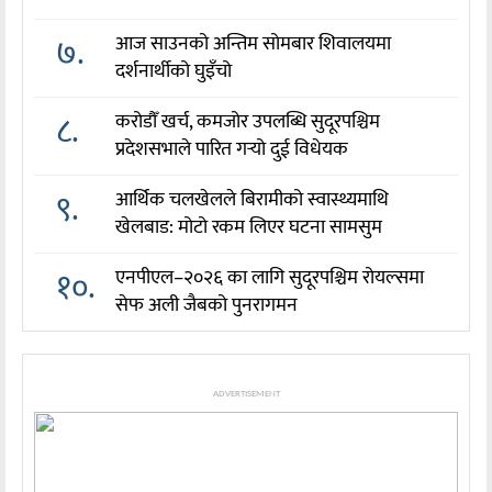
७.
आज साउनको अन्तिम सोमबार शिवालयमा
दर्शनार्थीको घुइँचो
८.
करोडौँ खर्च, कमजोर उपलब्धि सुदूरपश्चिम
प्रदेशसभाले पारित गर्‍यो दुई विधेयक
९.
आर्थिक चलखेलले बिरामीको स्वास्थ्यमाथि
खेलबाड: मोटो रकम लिएर घटना सामसुम
१०.
एनपीएल–२०२६ का लागि सुदूरपश्चिम रोयल्समा
सेफ अली जैबको पुनरागमन
ADVERTISEMENT