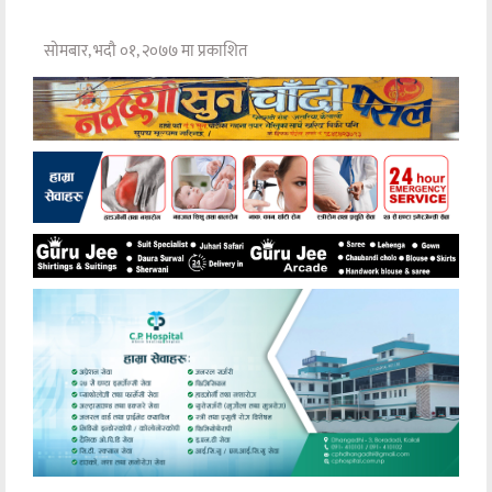
सोमबार, भदौ ०१, २०७७ मा प्रकाशित