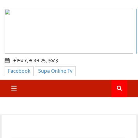
सोमबार, साउन २५, २०८३
Facebook
Supa Online Tv
प्रमुख
समाचार
☰
सुदुर
राजनीति
समाचार
अन्तराष्ट्रिय