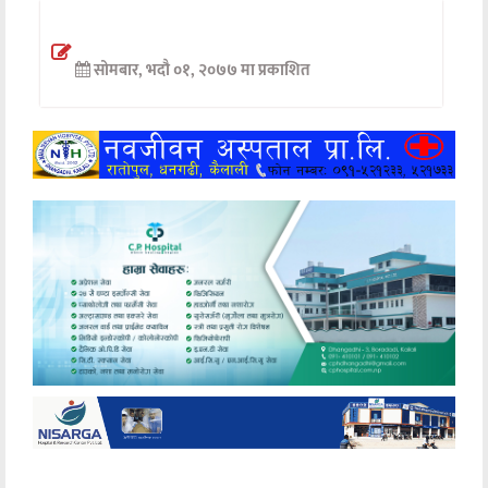
अन्तर्वार्ता
सोमबार, भदौ ०१, २०७७ मा प्रकाशित
अर्थ
खेलकुद
मनोरञ्जन
अन्य