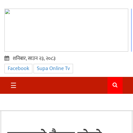
शनिबार, साउन २३, २०८३
Facebook
Supa Online Tv
प्रमुख
समाचार
☰
सुदुर
राजनीति
समाचार
अन्तराष्ट्रिय