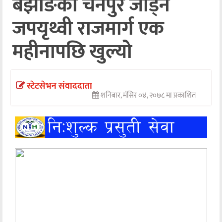
बझाङको चैनपुर जोड्ने
अन्तर्वार्ता
जपयृथ्वी राजमार्ग एक
अर्थ
महीनापछि खुल्यो
खेलकुद
मनोरञ्जन
स्टेटसेभन संवाददाता
शनिबार, मंसिर ०४, २०७८ मा प्रकाशित
अन्य