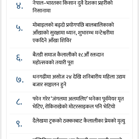
४.
नेपाल–भारतका किसान दुवै देशका प्रहरीको
निसानामा
५.
मोबाइलको बढ्दो प्रयोगपछि बालबालिकाको
आँखाको सुरक्षामा ध्यान, शुभारम्भ मन्टेश्वरीमा
एकदिने आँखा शिविर
६.
बैतडी समाज कैलालीको १८औँ रक्तदान
महोत्सवको तयारी पूरा
७.
धनगढीमा असोज २४ देखि शनिबारीय महिला उद्यम
बजार सञ्चालन हुने
८.
फोन गरेर ‘जंगलमा अलमलिए’ भनेका पूर्वमेयर मृत
भेटिए, रोकिराखेको मोटरसाइकल पनि भेटियो
९.
दैलेखमा ट्रकको ठक्करबाट कैलालीका प्रेमको मृत्यु