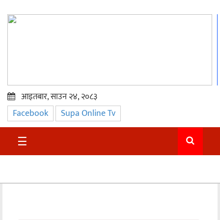
आइतबार, साउन २४, २०८३
Facebook
Supa Online Tv
प्रमुख
समाचार
☰
सुदुर
राजनीति
समाचार
अन्तराष्ट्रिय