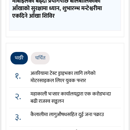
मोबाइलको बढ्दो प्रयोगपछि बालबालिकाको
आँखाको सुरक्षामा ध्यान, शुभारम्भ मन्टेश्वरीमा
एकदिने आँखा शिविर
भर्खरै
चर्चित
१.
अत्तरियामा टेस्ट ड्राइभका लागि लगेको
मोटरसाइकल लिएर युवक फरार
२.
महाकाली भन्सार कार्यालयद्वारा एक करोडभन्दा
बढी राजस्व सङ्कलन
३.
कैलालीमा लागुऔषधसहित दुई जना पक्राउ