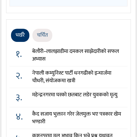
भर्खरै
चर्चित
१.
बेलौरी–लालझाडीमा दमकल साझेदारीको सफल
अभ्यास
२.
नेपाली कम्युनिस्ट पार्टी धनगढीको इन्चार्जमा
चौधरी, संयोजकमा खत्री
३.
महेन्द्रनगरमा घरको छतबाट लडेर युवकको मृत्यु
४.
कैद सजाय भुक्तान गरेर जेलमुक्त भए पत्रकार खेम
भण्डारी
कञ्चनपुरमा मल अभाव किन भन्ने प्रश्न यथावत