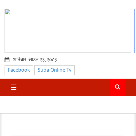
शनिबार, साउन २३, २०८३
Facebook
Supa Online Tv
प्रमुख
समाचार
☰
सुदुर
राजनीति
समाचार
अन्तराष्ट्रिय