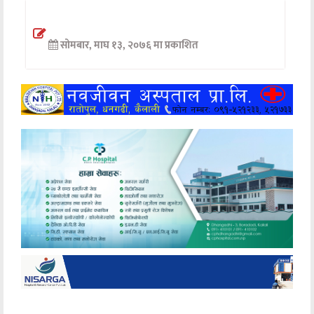
अन्तर्वार्ता
सोमबार, माघ १३, २०७६ मा प्रकाशित
अर्थ
खेलकुद
मनोरञ्जन
अन्य