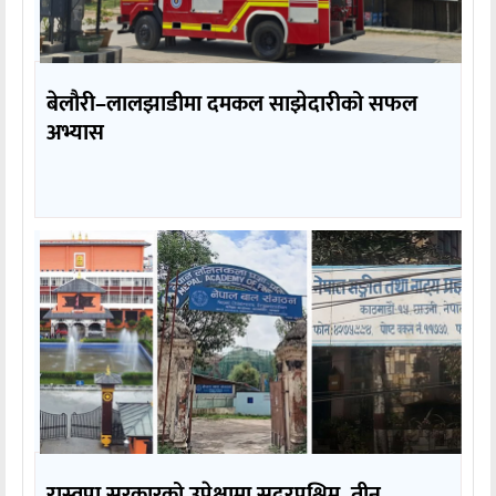
बेलौरी–लालझाडीमा दमकल साझेदारीको सफल
अभ्यास
रास्वपा सरकारको उपेक्षामा सुदूरपश्चिम, तीन