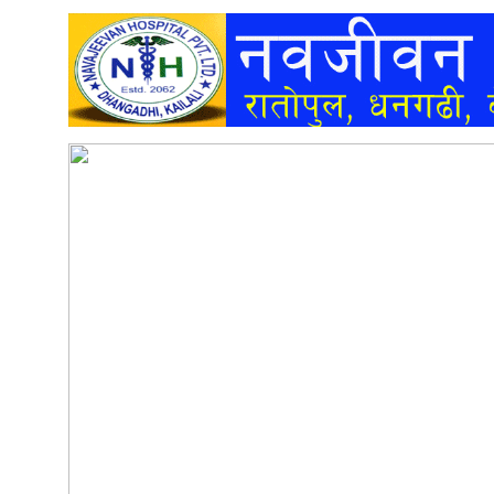
अन्तर्वार्ता
अर्थ
खेलकुद
मनोरञ्जन
अन्य