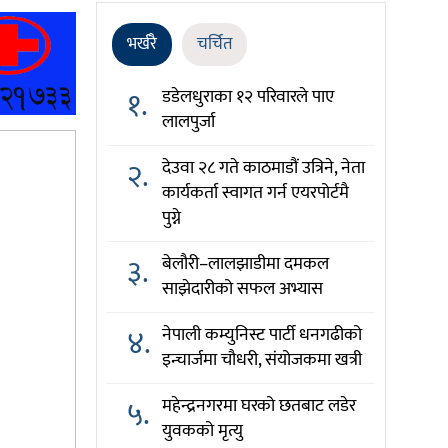
भर्खरै
चर्चित
१.
डडेलधुराका १२ परिवारले पाए
लालपुर्जा
२.
देउवा २८ गते काठमाडौं उत्रिने, नेता
कार्यकर्ता स्वागत गर्न एयरपोर्टमै
पुग्ने
३.
बेलौरी–लालझाडीमा दमकल
साझेदारीको सफल अभ्यास
४.
नेपाली कम्युनिस्ट पार्टी धनगढीको
इन्चार्जमा चौधरी, संयोजकमा खत्री
५.
महेन्द्रनगरमा घरको छतबाट लडेर
युवकको मृत्यु