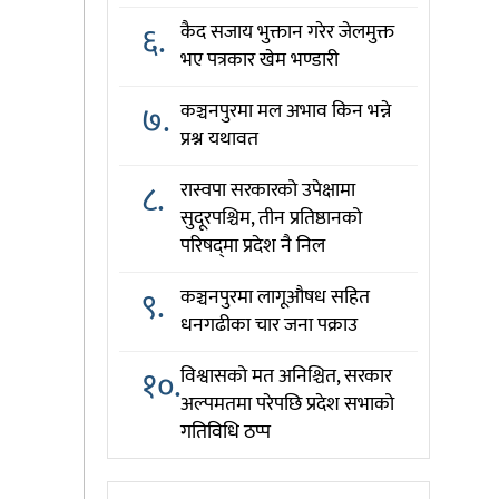
६.
कैद सजाय भुक्तान गरेर जेलमुक्त
भए पत्रकार खेम भण्डारी
७.
कञ्चनपुरमा मल अभाव किन भन्ने
प्रश्न यथावत
८.
रास्वपा सरकारको उपेक्षामा
सुदूरपश्चिम, तीन प्रतिष्ठानको
परिषद्‌मा प्रदेश नै निल
९.
कञ्चनपुरमा लागूऔषध सहित
धनगढीका चार जना पक्राउ
१०.
विश्वासको मत अनिश्चित, सरकार
अल्पमतमा परेपछि प्रदेश सभाको
गतिविधि ठप्प