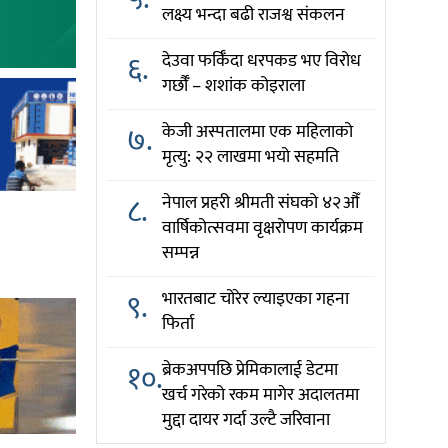
लक्ष्य भन्दा बढी राजश्व संकलन
६.
देउवा फर्किँदा धरपकड भए विरोध
गर्छौँं – शशांक कोइराला
७.
केजी अस्पतालमा एक महिलाको
मृत्यु: २२ लाखमा भयो सहमति
८.
नेपाल प्रहरी श्रीमती संघको ४२औँ
वार्षिकोत्सवमा वृक्षरोपण कार्यक्रम
सम्पन्न
९.
भारतबाट चोरेर ल्याइएका गहना
फिर्ता
१०.
ब्रेकअपपछि प्रेमिकालाई डेटमा
खर्च गरेको रकम मागेर अदालतमा
मुद्दा दायर गर्दा उल्टै जरिवाना