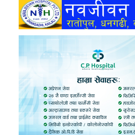
अन्तर्वार्ता
अर्थ
खेलकुद
मनोरञ्जन
अन्य