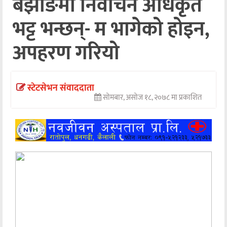
बझाङमा निर्वाचन अधिकृत
अन्तर्वार्ता
भट्ट भन्छन्- म भागेको होइन,
अर्थ
अपहरण गरियो
खेलकुद
मनोरञ्जन
स्टेटसेभन संवाददाता
सोमबार, असोज १८, २०७८ मा प्रकाशित
अन्य