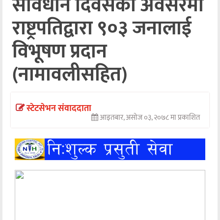
संविधान दिवसको अवसरमा
अन्तर्वार्ता
राष्ट्रपतिद्वारा ९०३ जनालाई
अर्थ
विभूषण प्रदान
खेलकुद
(नामावलीसहित)
मनोरञ्जन
अन्य
स्टेटसेभन संवाददाता
आइतबार, असोज ०३, २०७८ मा प्रकाशित