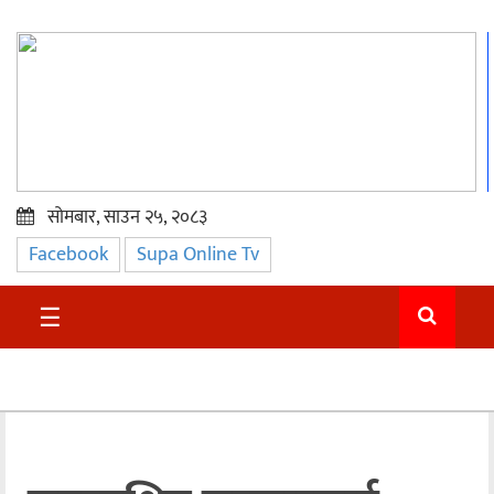
सोमबार, साउन २५, २०८३
Facebook
Supa Online Tv
प्रमुख
समाचार
☰
सुदुर
राजनीति
समाचार
अन्तराष्ट्रिय