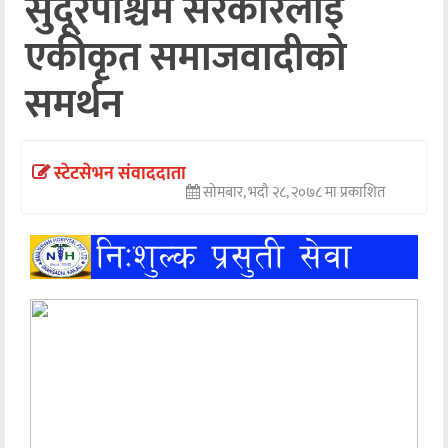
सुदूरपश्चिम सरकारलाई
अन्तर्वार्ता
एकीकृत समाजवादीको
अर्थ
समर्थन
खेलकुद
मनोरञ्जन
स्टेटसेभन संवाददाता
सोमबार, भदौ २८, २०७८ मा प्रकाशित
अन्य