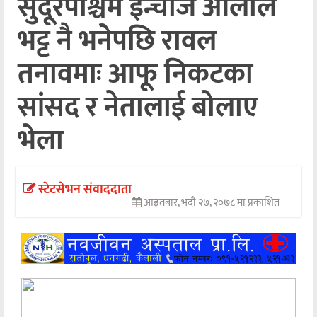
सुदूरपश्चिम इन्चार्ज ओलीले
अन्तर्वार्ता
भट्ट नै भनेपछि रावल
अर्थ
तनावमाः आफू निकटका
खेलकुद
सांसद र नेतालाई बोलाए
मनोरञ्जन
भेला
अन्य
स्टेटसेभन संवाददाता
आइतबार, भदौ २७, २०७८ मा प्रकाशित