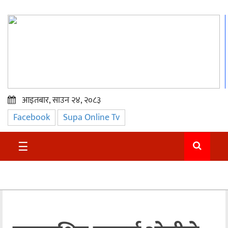
आइतबार, साउन २४, २०८३
Facebook
Supa Online Tv
प्रमुख
समाचार
☰
सुदुर
राजनीति
समाचार
अन्तराष्ट्रिय