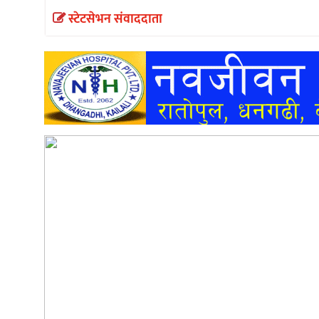
स्टेटसेभन संवाददाता
अन्तर्वार्ता
अर्थ
खेलकुद
मनोरञ्जन
अन्य