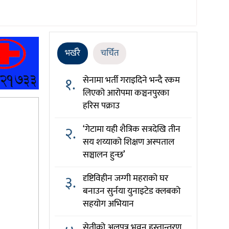
भर्खरै
चर्चित
१.
सेनामा भर्ती गराइदिने भन्दै रकम
लिएको आरोपमा कञ्चनपुरका
हरिस पक्राउ
२.
‘गेटामा यही शैत्रिक सत्रदेखि तीन
सय शय्याको शिक्षण अस्पताल
सञ्चालन हुन्छ’
३.
दृष्टिविहीन जग्गी महराको घर
बनाउन सुर्नया युनाइटेड क्लबको
सहयोग अभियान
सेतीको अलपत्र भवन हस्तान्तरण