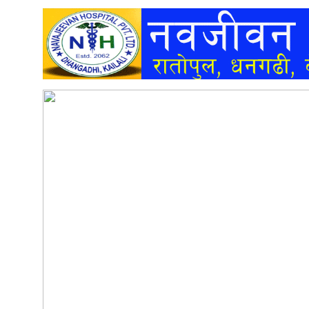
अन्तर्वार्ता
अर्थ
खेलकुद
मनोरञ्जन
अन्य