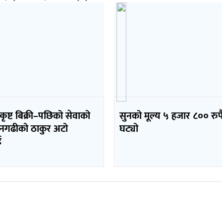
्कृष्ट बिक्री–पछिको सेवाको
सुनको मूल्य ५ हजार ८०० रुपै
धनगढीको ठाकुर अटो
घट्यो
ई