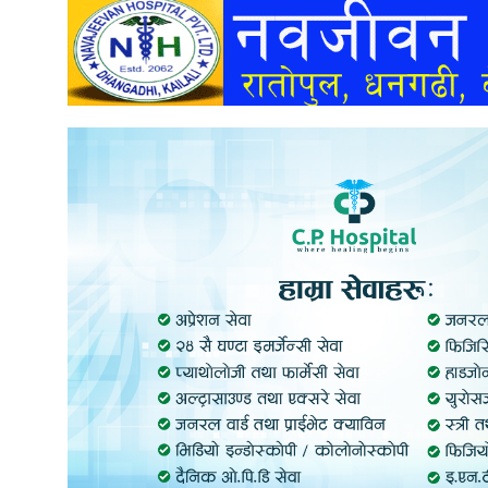
अन्तर्वार्ता
अर्थ
खेलकुद
मनोरञ्जन
अन्य