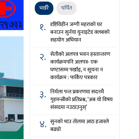
भर्खरै
चर्चित
१.
दृष्टिविहीन जग्गी महराको घर
बनाउन सुर्नया युनाइटेड क्लबको
सहयोग अभियान
२.
सेतीको अलपत्र भवन हस्तान्तरण
कार्यक्रमपनि अलपत्र- एक
घण्टासम्म पर्खाइ, न सूचना न
कार्यक्रम : फर्किए पत्रकार
३.
निर्मला पन्त प्रकरणमा सदनमै
गृहमन्त्रीको प्रतिप्रश्न, ‘अब यो विषय
संसदमा नउठाउनुस्’
४.
सुनको भाउ तोलमा आठ हजारले
बढ्यो