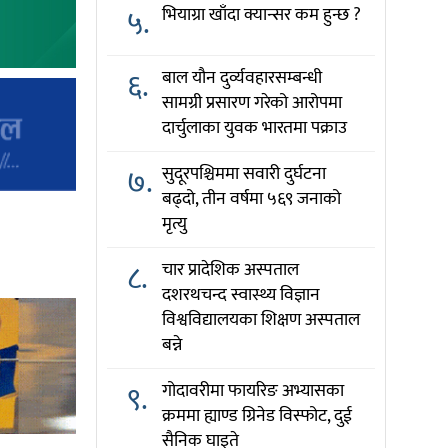
५.
भियाग्रा खाँदा क्यान्सर कम हुन्छ ?
६.
बाल यौन दुर्व्यवहारसम्बन्धी
सामग्री प्रसारण गरेको आरोपमा
दार्चुलाका युवक भारतमा पक्राउ
७.
सुदूरपश्चिममा सवारी दुर्घटना
बढ्दो, तीन वर्षमा ५६९ जनाको
मृत्यु
८.
चार प्रादेशिक अस्पताल
दशरथचन्द स्वास्थ्य विज्ञान
विश्वविद्यालयका शिक्षण अस्पताल
बन्ने
९.
गोदावरीमा फायरिङ अभ्यासका
क्रममा ह्याण्ड ग्रिनेड विस्फोट, दुई
सैनिक घाइते