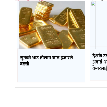
देशकै उत
सुनको भाउ तोलमा आठ हजारले
अवार्ड 
बढ्यो
केयरला