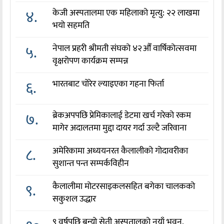
४.
केजी अस्पतालमा एक महिलाको मृत्यु: २२ लाखमा
भयो सहमति
५.
नेपाल प्रहरी श्रीमती संघको ४२औँ वार्षिकोत्सवमा
वृक्षरोपण कार्यक्रम सम्पन्न
६.
भारतबाट चोरेर ल्याइएका गहना फिर्ता
७.
ब्रेकअपपछि प्रेमिकालाई डेटमा खर्च गरेको रकम
मागेर अदालतमा मुद्दा दायर गर्दा उल्टै जरिवाना
८.
अमेरिकामा अध्ययनरत कैलालीको गोदावरीका
सुशान्त पन्त सम्पर्कविहीन
९.
कैलालीमा मोटरसाइकलसहित बगेका चालकको
सकुशल उद्धार
९ वर्षपछि बन्यो सेती अस्पतालको नयाँ भवन,