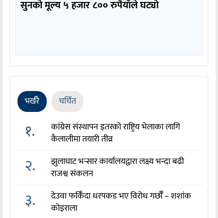
सुनको मूल्य ५ हजार ८०० रुपैयाँले घट्यो
भर्खरै
चर्चित
१.
कांग्रेस संस्थापन इतरको राष्ट्रिय भेलाका लागि
कैलालीमा तयारी तीव्र
२.
झुलाघाट भन्सार कार्यालयद्वारा लक्ष्य भन्दा बढी
राजश्व संकलन
३.
देउवा फर्किँदा धरपकड भए विरोध गर्छौँं – शशांक
कोइराला