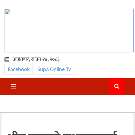
आइतबार, साउन २४, २०८३
Facebook
Supa Online Tv
प्रमुख
समाचार
☰
सुदुर
राजनीति
समाचार
अन्तराष्ट्रिय