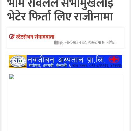
भीम रावलले सभामुखलाई
अन्तर्वार्ता
भेटेर फिर्ता लिए राजीनामा
अर्थ
खेलकुद
स्टेटसेभन संवाददाता
शुक्रबार, साउन ०८, २०७८ मा प्रकाशित
मनोरञ्जन
अन्य