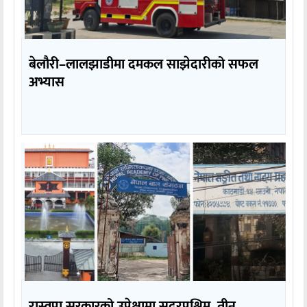
बेलौरी–लालझाडीमा दमकल साझेदारीको सफल
अभ्यास
रास्वपा सरकारको उपेक्षामा सुदूरपश्चिम, तीन