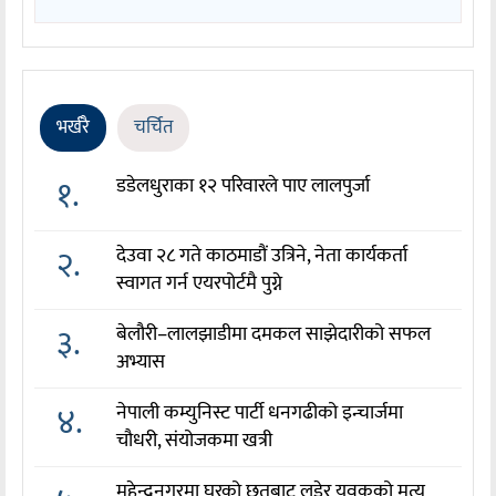
भर्खरै
चर्चित
१.
डडेलधुराका १२ परिवारले पाए लालपुर्जा
२.
देउवा २८ गते काठमाडौं उत्रिने, नेता कार्यकर्ता
स्वागत गर्न एयरपोर्टमै पुग्ने
३.
बेलौरी–लालझाडीमा दमकल साझेदारीको सफल
अभ्यास
४.
नेपाली कम्युनिस्ट पार्टी धनगढीको इन्चार्जमा
चौधरी, संयोजकमा खत्री
महेन्द्रनगरमा घरको छतबाट लडेर युवकको मृत्यु