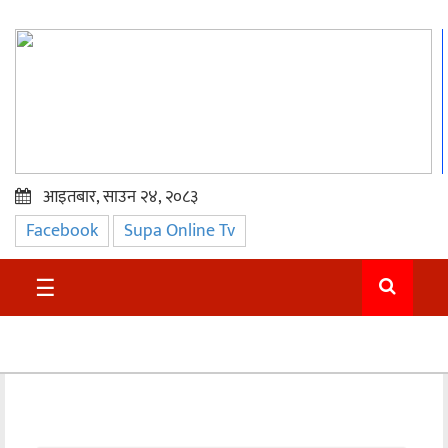
आइतबार, साउन २४, २०८३
Facebook
Supa Online Tv
प्रमुख
समाचार
☰
सुदुर
राजनीति
समाचार
अन्तराष्ट्रिय