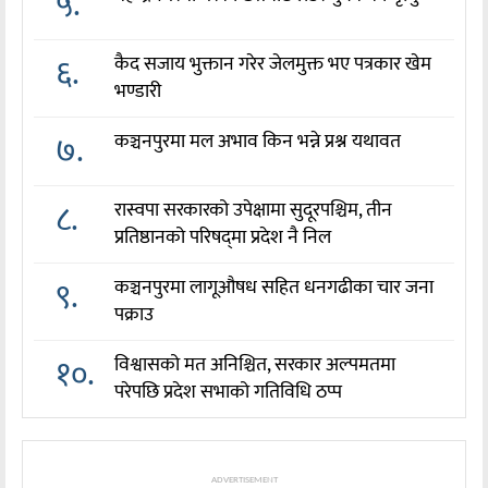
५.
६.
कैद सजाय भुक्तान गरेर जेलमुक्त भए पत्रकार खेम
भण्डारी
७.
कञ्चनपुरमा मल अभाव किन भन्ने प्रश्न यथावत
८.
रास्वपा सरकारको उपेक्षामा सुदूरपश्चिम, तीन
प्रतिष्ठानको परिषद्‌मा प्रदेश नै निल
९.
कञ्चनपुरमा लागूऔषध सहित धनगढीका चार जना
पक्राउ
१०.
विश्वासको मत अनिश्चित, सरकार अल्पमतमा
परेपछि प्रदेश सभाको गतिविधि ठप्प
ADVERTISEMENT