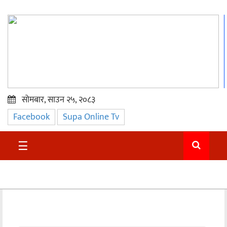
सोमबार, साउन २५, २०८३
Facebook
Supa Online Tv
प्रमुख
समाचार
☰
सुदुर
राजनीति
समाचार
अन्तराष्ट्रिय