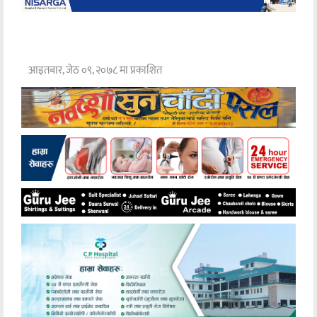
आइतबार, जेठ ०९, २०७८ मा प्रकाशित