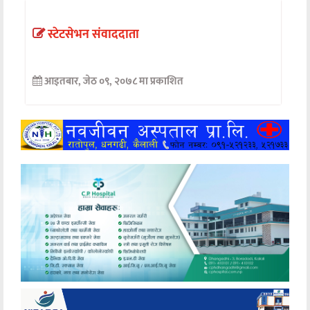
अन्तर्वार्ता
स्टेटसेभन संवाददाता
अर्थ
आइतबार, जेठ ०९, २०७८ मा प्रकाशित
खेलकुद
मनोरञ्जन
अन्य