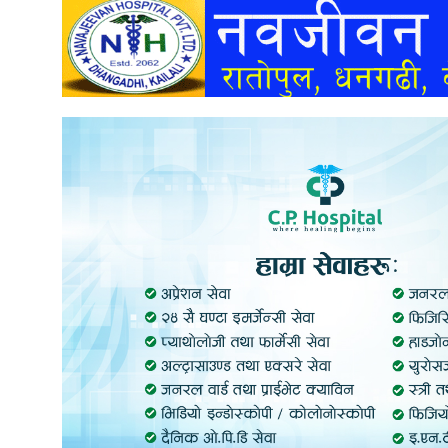
अन्तर्वार्ता
अर्थ
खेलकुद
मनोरञ्जन
अन्य