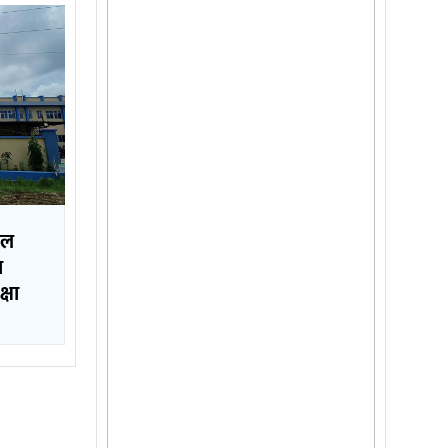
ाल
ा
क्षा