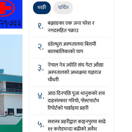
भर्खरै
चर्चित
१.
बझाङका एक जना चरेश र
नगदसहित पक्राउ
२.
डडेल्धुरा अस्पतालमा बिरामी
बालबालिकाको चाप
३.
नेपाल नेत्र ज्योति संघ गेटा आँखा
अस्पतालको अध्यक्षमा यज्ञराज
चौधरी
४.
आठ दिनपछि पूजा धानुकको शव
दाहसंस्कार गरियो, पोस्टमार्टम
रिपोर्टको पर्खाइमा प्रहरी
५.
सशस्त्र प्रहरीद्वारा कञ्चनपुरमा साढे
११ करोडभन्दा बढीको अवैध