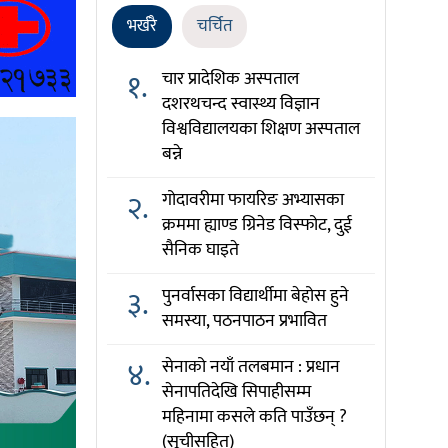
भर्खरै
चर्चित
१.
चार प्रादेशिक अस्पताल
दशरथचन्द स्वास्थ्य विज्ञान
विश्वविद्यालयका शिक्षण अस्पताल
बन्ने
२.
गोदावरीमा फायरिङ अभ्यासका
क्रममा ह्याण्ड ग्रिनेड विस्फोट, दुई
सैनिक घाइते
३.
पुनर्वासका विद्यार्थीमा बेहोस हुने
समस्या, पठनपाठन प्रभावित
४.
सेनाको नयाँ तलबमान : प्रधान
सेनापतिदेखि सिपाहीसम्म
महिनामा कसले कति पाउँछन् ?
(सूचीसहित)