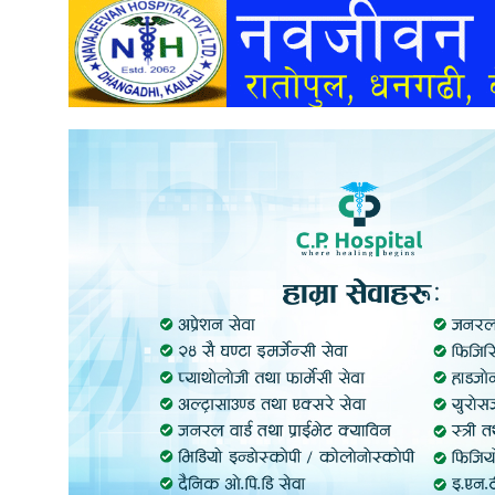
अन्तर्वार्ता
अर्थ
खेलकुद
मनोरञ्जन
अन्य