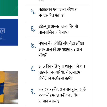
५.
बझाङका एक जना चरेश र
नगदसहित पक्राउ
६.
डडेल्धुरा अस्पतालमा बिरामी
बालबालिकाको चाप
७.
नेपाल नेत्र ज्योति संघ गेटा आँखा
अस्पतालको अध्यक्षमा यज्ञराज
चौधरी
८.
आठ दिनपछि पूजा धानुकको शव
दाहसंस्कार गरियो, पोस्टमार्टम
रिपोर्टको पर्खाइमा प्रहरी
९.
सशस्त्र प्रहरीद्वारा कञ्चनपुरमा साढे
११ करोडभन्दा बढीको अवैध
सामान बरामद