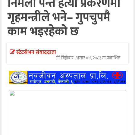
निर्मला पन्त हत्या प्रकरणमा
अन्तर्वार्ता
गृहमन्त्रीले भने– गुपचुपमै
अर्थ
काम भइरहेको छ
खेलकुद
मनोरञ्जन
स्टेटसेभन संवाददाता
बिहीबार , असार ०४, २०८३ मा प्रकाशित
अन्य