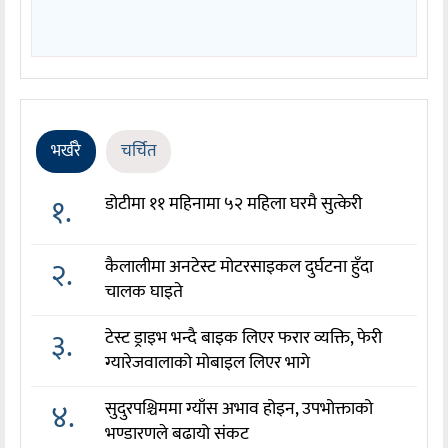
भर्खरै
चर्चित
१.
डोटीमा ११ महिनामा ५२ महिला घरमै सुत्केरी
२.
कैलालीमा अनटेस्ट मोटरसाइकल दुर्घटना हुँदा
चालक घाइते
३.
टेस्ट ड्राइभ भन्दै बाइक लिएर फरार व्यक्ति, फेरी
ग्यारेजवालाको मोबाइल लिएर भागे
४.
सुदुरपश्चिममा ग्याँस अभाव होइन, उपभोक्ताको
भण्डारणले बढायो संकट