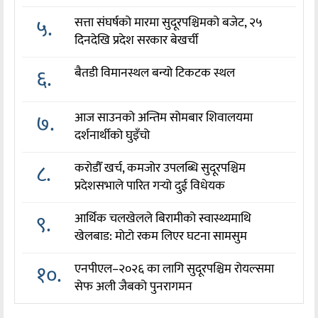
५.
सत्ता संघर्षको मारमा सुदूरपश्चिमको बजेट, २५
दिनदेखि प्रदेश सरकार बेखर्ची
६.
बैतडी विमानस्थल बन्यो टिकटक स्थल
७.
आज साउनको अन्तिम सोमबार शिवालयमा
दर्शनार्थीको घुइँचो
८.
करोडौँ खर्च, कमजोर उपलब्धि सुदूरपश्चिम
प्रदेशसभाले पारित गर्‍यो दुई विधेयक
९.
आर्थिक चलखेलले बिरामीको स्वास्थ्यमाथि
खेलबाड: मोटो रकम लिएर घटना सामसुम
१०.
एनपीएल–२०२६ का लागि सुदूरपश्चिम रोयल्समा
सेफ अली जैबको पुनरागमन