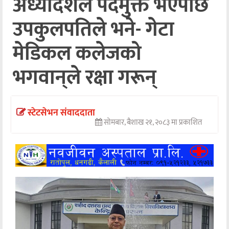
अध्यादेशले पदमुक्त भएपछि
अन्तर्वार्ता
उपकुलपतिले भने- गेटा
अर्थ
मेडिकल कलेजको
खेलकुद
भगवान्‌ले रक्षा गरून्
मनोरञ्जन
अन्य
स्टेटसेभन संवाददाता
सोमबार, बैशाख २१, २०८३ मा प्रकाशित