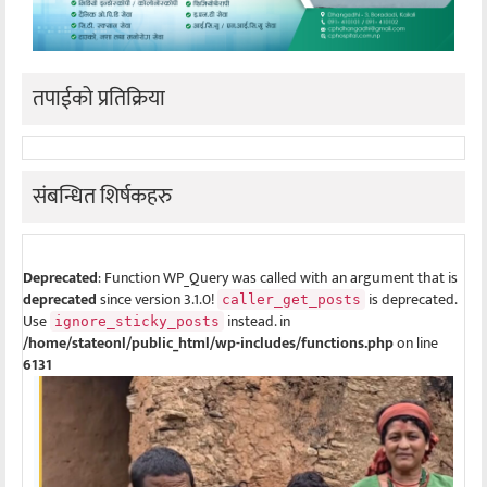
तपाईको प्रतिक्रिया
संबन्धित शिर्षकहरु
Deprecated
: Function WP_Query was called with an argument that is
deprecated
since version 3.1.0!
is deprecated.
caller_get_posts
Use
instead. in
ignore_sticky_posts
/home/stateonl/public_html/wp-includes/functions.php
on line
6131