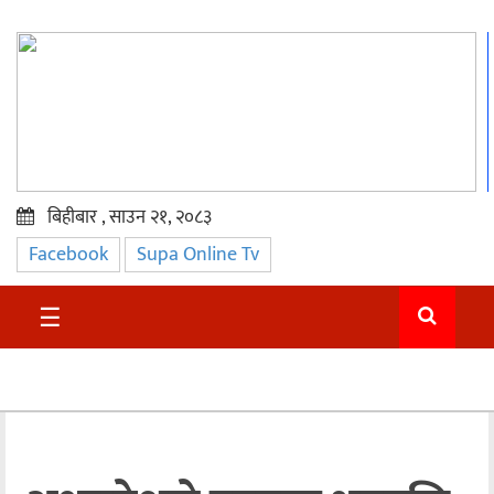
बिहीबार , साउन २१, २०८३
Facebook
Supa Online Tv
प्रमुख
समाचार
☰
सुदुर
राजनीति
समाचार
अन्तराष्ट्रिय