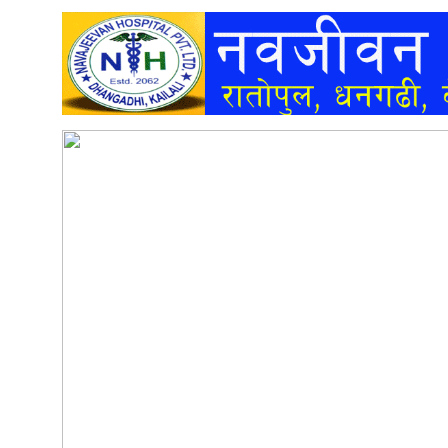
अन्तर्वार्ता
अर्थ
खेलकुद
मनोरञ्जन
अन्य