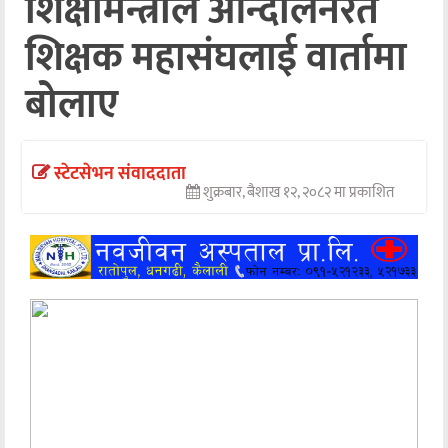
शिक्षामन्त्रीले आन्दाेलनरत
अन्तर्वार्ता
शिक्षक महासंघलाई वार्तामा
अर्थ
बोलाए
खेलकुद
मनोरञ्जन
स्टेटसेभन संवाददाता
शुक्रबार, बैशाख १२, २०८२ मा प्रकाशित
अन्य