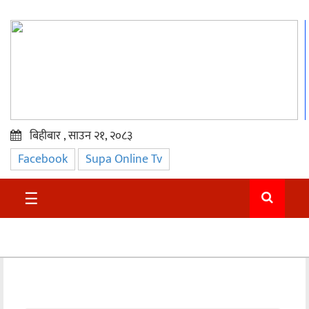
बिहीबार , साउन २१, २०८३
Facebook
Supa Online Tv
प्रमुख
समाचार
☰
सुदुर
राजनीति
समाचार
अन्तराष्ट्रिय