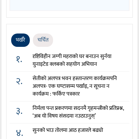
भर्खरै
चर्चित
१.
दृष्टिविहीन जग्गी महराको घर बनाउन सुर्नया
युनाइटेड क्लबको सहयोग अभियान
२.
सेतीको अलपत्र भवन हस्तान्तरण कार्यक्रमपनि
अलपत्र- एक घण्टासम्म पर्खाइ, न सूचना न
कार्यक्रम : फर्किए पत्रकार
३.
निर्मला पन्त प्रकरणमा सदनमै गृहमन्त्रीको प्रतिप्रश्न,
‘अब यो विषय संसदमा नउठाउनुस्’
४.
सुनको भाउ तोलमा आठ हजारले बढ्यो