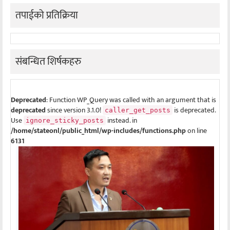
तपाईको प्रतिक्रिया
संबन्धित शिर्षकहरु
Deprecated
: Function WP_Query was called with an argument that is
deprecated
since version 3.1.0!
is deprecated.
caller_get_posts
Use
instead. in
ignore_sticky_posts
/home/stateonl/public_html/wp-includes/functions.php
on line
6131