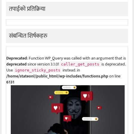
तपाईको प्रतिक्रिया
संबन्धित शिर्षकहरु
Deprecated
: Function WP_Query was called with an argument that is
deprecated
since version 3.1.0!
is deprecated.
caller_get_posts
Use
instead. in
ignore_sticky_posts
/home/stateonl/public_html/wp-includes/functions.php
on line
6131