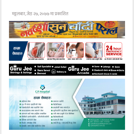
मङ्गलबार, जेठ २७, २०७७ मा प्रकाशित