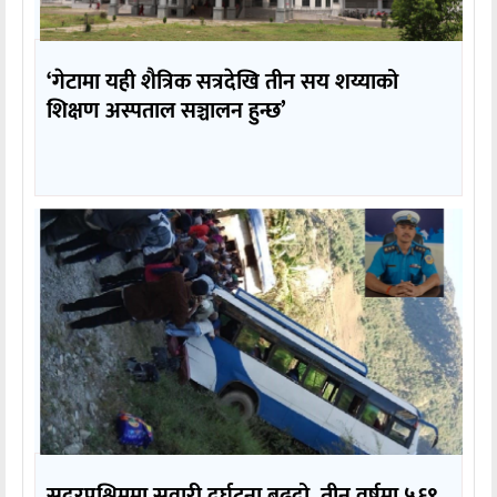
‘गेटामा यही शैत्रिक सत्रदेखि तीन सय शय्याको
शिक्षण अस्पताल सञ्चालन हुन्छ’
सुदूरपश्चिममा सवारी दुर्घटना बढ्दो, तीन वर्षमा ५६९