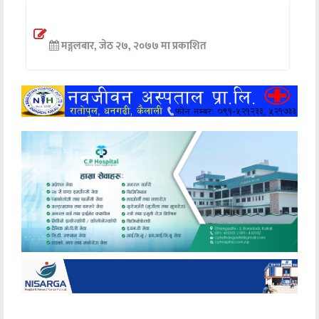
अन्तर्वार्ता
मङ्गलबार, जेठ २७, २०७७ मा प्रकाशित
अर्थ
खेलकुद
मनोरञ्जन
अन्य