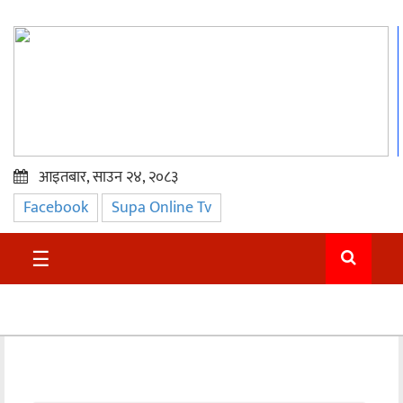
आइतबार, साउन २४, २०८३
Facebook
Supa Online Tv
प्रमुख
समाचार
☰
सुदुर
राजनीति
समाचार
अन्तराष्ट्रिय