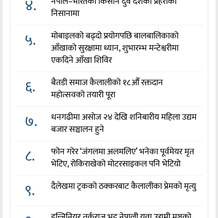
४.
नेपाल–भारतका किसान दुवै देशका प्रहरीको
निसानामा
५.
मोबाइलको बढ्दो प्रयोगपछि बालबालिकाको
आँखाको सुरक्षामा ध्यान, शुभारम्भ मन्टेश्वरीमा
एकदिने आँखा शिविर
६.
बैतडी समाज कैलालीको १८औँ रक्तदान
महोत्सवको तयारी पूरा
७.
धनगढीमा असोज २४ देखि शनिबारीय महिला उद्यम
बजार सञ्चालन हुने
८.
फोन गरेर ‘जंगलमा अलमलिए’ भनेका पूर्वमेयर मृत
भेटिए, रोकिराखेको मोटरसाइकल पनि भेटियो
९.
दैलेखमा ट्रकको ठक्करबाट कैलालीका प्रेमको मृत्यु
इन्जिनियर तर्कराज भट्ट नेपाली युवा उद्यमी मञ्चको