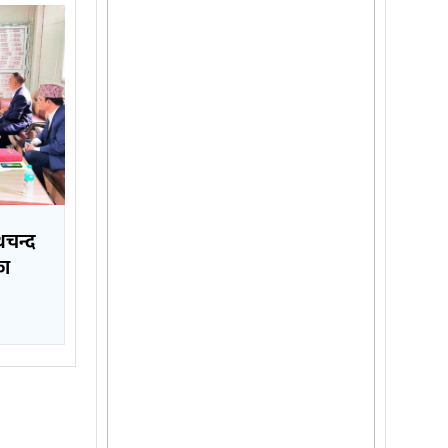
थचन्द
का