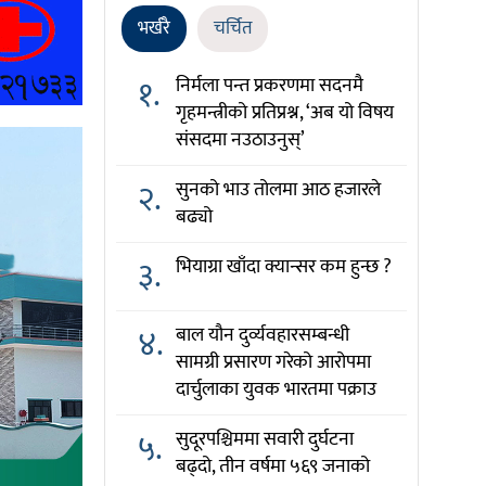
भर्खरै
चर्चित
१.
निर्मला पन्त प्रकरणमा सदनमै
गृहमन्त्रीको प्रतिप्रश्न, ‘अब यो विषय
संसदमा नउठाउनुस्’
२.
सुनको भाउ तोलमा आठ हजारले
बढ्यो
३.
भियाग्रा खाँदा क्यान्सर कम हुन्छ ?
४.
बाल यौन दुर्व्यवहारसम्बन्धी
सामग्री प्रसारण गरेको आरोपमा
दार्चुलाका युवक भारतमा पक्राउ
५.
सुदूरपश्चिममा सवारी दुर्घटना
बढ्दो, तीन वर्षमा ५६९ जनाको