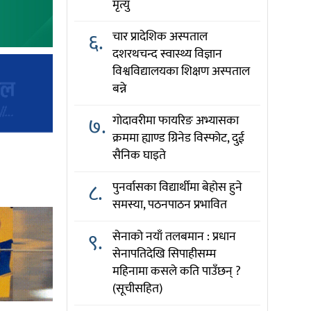
मृत्यु
६.
चार प्रादेशिक अस्पताल
दशरथचन्द स्वास्थ्य विज्ञान
विश्वविद्यालयका शिक्षण अस्पताल
बन्ने
७.
गोदावरीमा फायरिङ अभ्यासका
क्रममा ह्याण्ड ग्रिनेड विस्फोट, दुई
सैनिक घाइते
८.
पुनर्वासका विद्यार्थीमा बेहोस हुने
समस्या, पठनपाठन प्रभावित
९.
सेनाको नयाँ तलबमान : प्रधान
सेनापतिदेखि सिपाहीसम्म
महिनामा कसले कति पाउँछन् ?
(सूचीसहित)