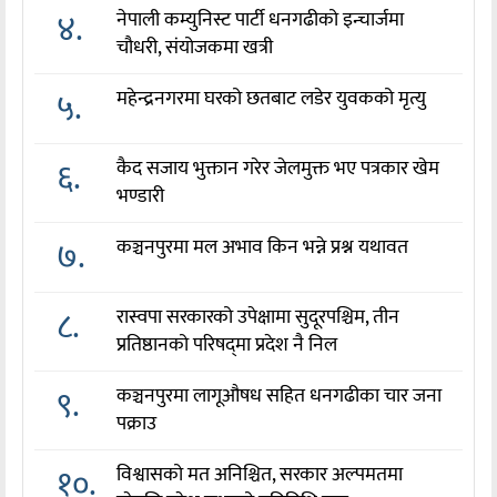
४.
नेपाली कम्युनिस्ट पार्टी धनगढीको इन्चार्जमा
चौधरी, संयोजकमा खत्री
५.
महेन्द्रनगरमा घरको छतबाट लडेर युवकको मृत्यु
६.
कैद सजाय भुक्तान गरेर जेलमुक्त भए पत्रकार खेम
भण्डारी
७.
कञ्चनपुरमा मल अभाव किन भन्ने प्रश्न यथावत
८.
रास्वपा सरकारको उपेक्षामा सुदूरपश्चिम, तीन
प्रतिष्ठानको परिषद्‌मा प्रदेश नै निल
९.
कञ्चनपुरमा लागूऔषध सहित धनगढीका चार जना
पक्राउ
१०.
विश्वासको मत अनिश्चित, सरकार अल्पमतमा