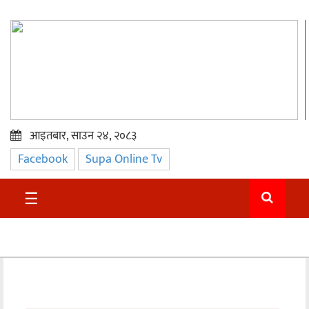
आइतबार, साउन २४, २०८३
Facebook
Supa Online Tv
प्रमुख
समाचार
☰
सुदुर
राजनीति
समाचार
अन्तराष्ट्रिय