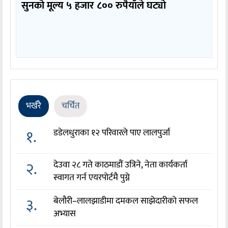
सुनको मूल्य ५ हजार ८०० रुपैयाँले घट्यो
भर्खरै
चर्चित
१.
डडेलधुराका १२ परिवारले पाए लालपुर्जा
२.
देउवा २८ गते काठमाडौं उत्रिने, नेता कार्यकर्ता
स्वागत गर्न एयरपोर्टमै पुग्ने
३.
बेलौरी–लालझाडीमा दमकल साझेदारीको सफल
अभ्यास