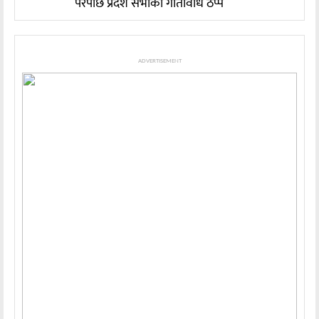
परेपछि प्रदेश सभाको गतिविधि ठप्प
ADVERTISEMENT