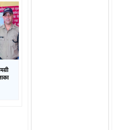
मग्री
लाका