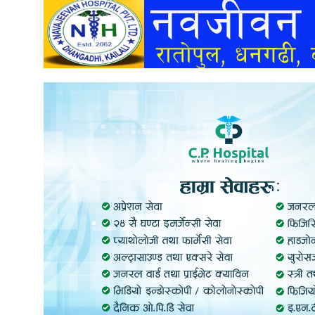
अन्तर्वार्ता
अर्थ
खेलकुद
मनोरञ्जन
अन्य