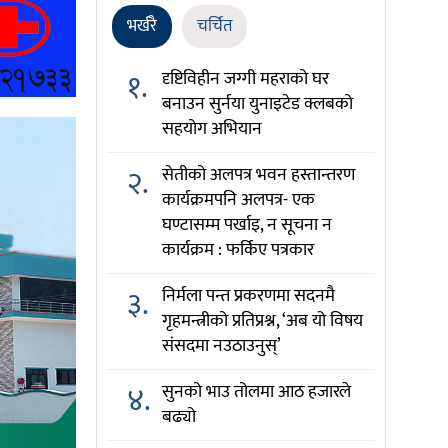
भर्खरै
चर्चित
१.
दृष्टिविहीन जग्गी महराको घर
बनाउन सुर्नया युनाइटेड क्लबको
सहयोग अभियान
२.
सेतीको अलपत्र भवन हस्तान्तरण
कार्यक्रमपनि अलपत्र- एक
घण्टासम्म पर्खाइ, न सूचना न
कार्यक्रम : फर्किए पत्रकार
३.
निर्मला पन्त प्रकरणमा सदनमै
गृहमन्त्रीको प्रतिप्रश्न, ‘अब यो विषय
संसदमा नउठाउनुस्’
४.
सुनको भाउ तोलमा आठ हजारले
बढ्यो