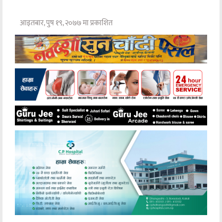
आइतबार, पुष १९, २०७७ मा प्रकाशित