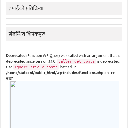
तपाईको प्रतिक्रिया
संबन्धित शिर्षकहरु
Deprecated
: Function WP_Query was called with an argument that is
deprecated
since version 3.1.0!
is deprecated.
caller_get_posts
Use
instead. in
ignore_sticky_posts
/home/stateonl/public_html/wp-includes/functions.php
on line
6131