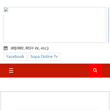
आइतबार, साउन २४, २०८३
Facebook
Supa Online Tv
प्रमुख
समाचार
☰
सुदुर
राजनीति
समाचार
अन्तराष्ट्रिय